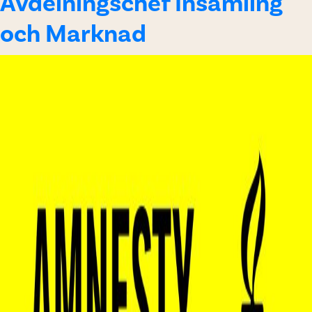
Avdelningschef Insamling
och Marknad