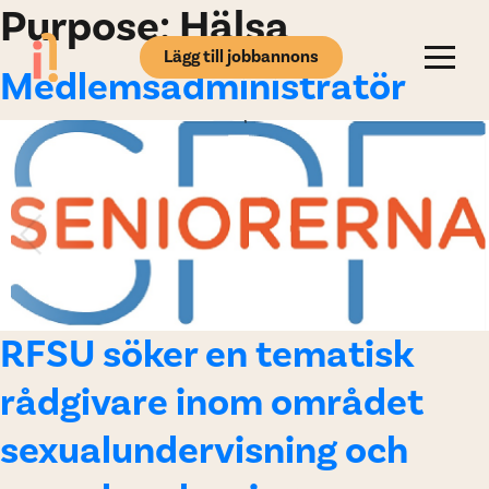
Purpose:
Hälsa
Lägg till jobbannons
Medlemsadministratör
RFSU söker en tematisk
rådgivare inom området
sexualundervisning och