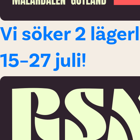
Vi söker 2 läger
15–27 juli!