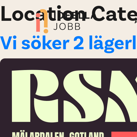
Location Cat
Vi söker 2 läger