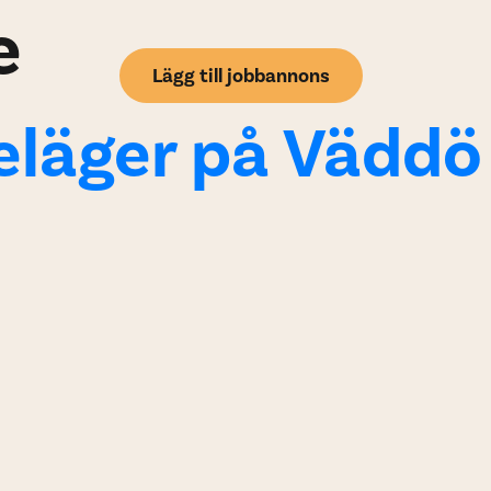
e
Lägg till jobbannons
jeläger på Väddö