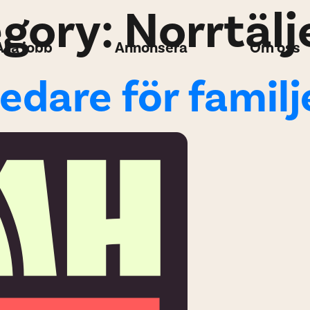
egory:
Norrtälj
Alla jobb
Annonsera
Om oss
ledare för famil