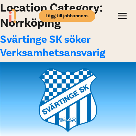
Location Category:
Lägg till jobbannons
Norrköping
Svärtinge SK söker
Verksamhetsansvarig