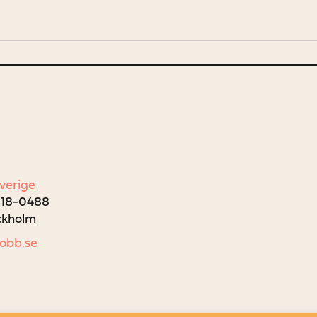
Sverige
018-0488
ockholm
jobb.se