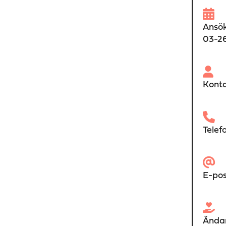
Ansök
03-2
Konta
Telef
E-pos
Ändam