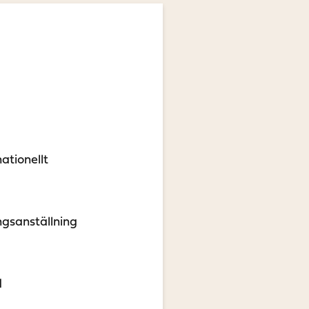
nationellt
gsanställning
d