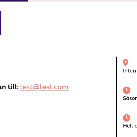
Inter
 till:
test@test.com
Säson
Helti