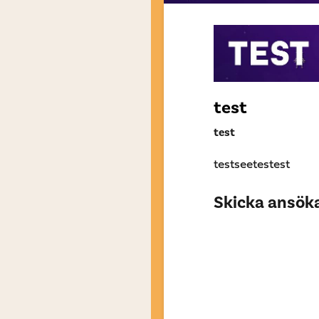
test
test
testseetestest
Skicka ansökan