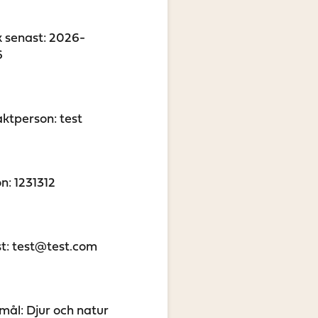
 senast: 2026-
6
ktperson: test
on: 1231312
t: test@test.com
ål: Djur och natur