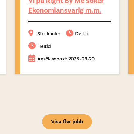
Vi på Right By Me söker
Ekonomiansvarig m.m.
Stockholm
Deltid
Heltid
Ansök senast: 2026-08-20
Visa fler jobb