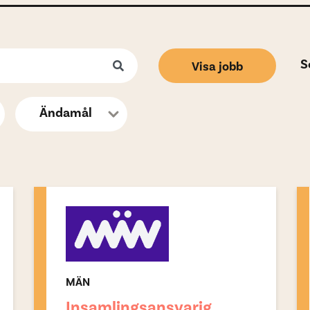
S
Visa jobb
MÄN
Insamlingsansvarig