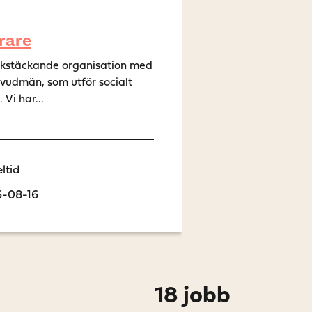
rare
ikstäckande organisation med
huvudmän, som utför socialt
Vi har...
ltid
6-08-16
18 jobb