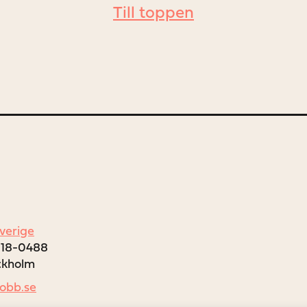
Till toppen
Sverige
018-0488
ockholm
jobb.se