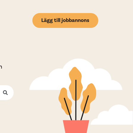
Lägg till jobbannons
h