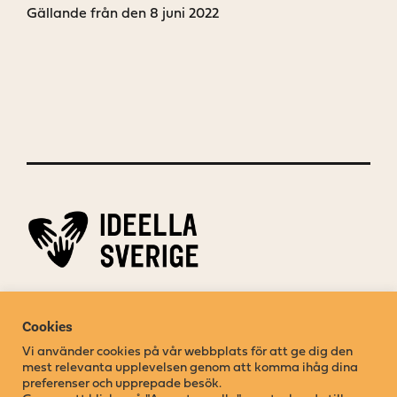
Gällande från den 8 juni 2022
Ideella jobb drivs av
Ideella Sverige
Cookies
Organisationsnummer: 802018-0488
Vi använder cookies på vår webbplats för att ge dig den
Adress: Box 17011, 104 62 Stockholm
mest relevanta upplevelsen genom att komma ihåg dina
preferenser och upprepade besök.
Kontakta oss:
order@ideellajobb.se