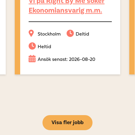
Vi på Right By Me söker
Ekonomiansvarig m.m.
Stockholm
Deltid
Heltid
Ansök senast: 2026-08-20
Visa fler jobb