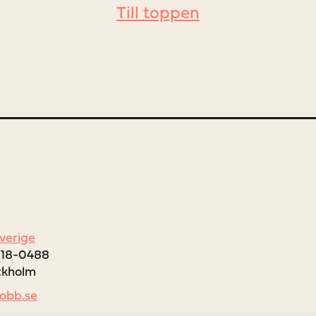
Till toppen
Sverige
018-0488
ockholm
jobb.se