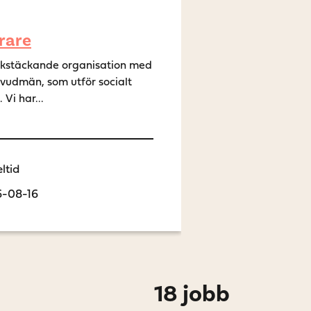
rare
ikstäckande organisation med
huvudmän, som utför socialt
Vi har...
ltid
6-08-16
18 jobb