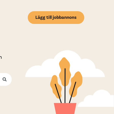
Lägg till jobbannons
h