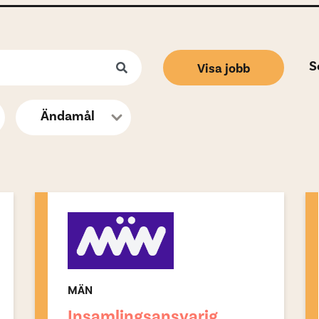
S
Visa jobb
MÄN
Insamlingsansvarig